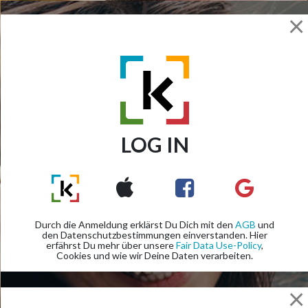
×
DEINE
LOG IN
APP
Hole Dir die ktchng App und werde
Teil der Community. Scanne Deine
Durch die Anmeldung erklärst Du Dich mit den
AGB
und
den Datenschutzbestimmungen einverstanden. Hier
Welt, sammle ktchng Token KTC
erfährst Du mehr über unsere
Fair Data Use-Policy
,
und sei der/die Erste bei Trends
Cookies und wie wir Deine Daten verarbeiten.
und Angebote. 1 KTC = 1 EURO
×