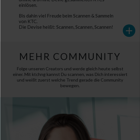
In der ktchng-App bietet dir Deine persönliche
einlösen.
Alles auf einem sicheren Ort!
Bis dahin viel Freude beim Scannen & Sammeln
WALLET
von KTC.
+
Die Devise heißt: Scannen, Scannen, Scannen!
DEINE
MEHR COMMUNITY
Folge unseren Creators und werde gleich heute selbst
einer.
Mit ktchng kannst Du scannen, was Dich interessiert
und weißt
zuerst welche Trend gerade die Community
bewegen.