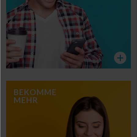
zu Sales & relevanten Social Media Content!
die Links zu den neuesten Trends, zur Community,
Scanne Deine Welt und erhalte binnen Sekunden
Alles was Du siehst!
WELT
+
DEINE
BEKOMME
DEINE
MEHR
INTERESSEN
Was ist Dein Sport? Reist Du gerne?
We got you covered! Ebenso wie bei Millionen
anderer Interessen. Genauso individuell wie
Dein Geschmack und Deine Alltagsgewohnheiten.