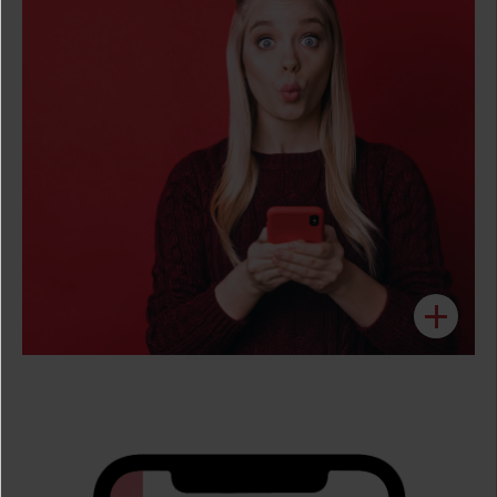
ktchng ist die one-click Version dafür.
up to date ist mit den besten Deals?
Wollen wir nicht alle einen Best Buddy der immer
Weniger zahlen, mehr kaufen!
BUDGET
+
DEIN