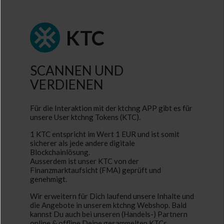
×
KTC
SCANNEN UND
VERDIENEN
Für die Interaktion mit der ktchng APP gibt es
für
unsere User ktchng Tokens (KTC).
1 KTC entspricht im Wert 1 EUR und ist somit
sicherer als jede andere digitale
Blockchainlösung.
Ausserdem ist unser KTC von der
Finanzmarktaufsicht (FMA)
geprüft und
genehmigt.
Wir erweitern für Dich laufend unsere Inhalte und
die Angebote in unserem ktchng Webshop. Bald
weitere Möglichkeiten zu verdienen und sharen.
kannst Du auch bei unseren (Handels-) Partnern
Wallet, die Übersicht über verdiente KTCs und
online & offline Deine gesammelten KTCs