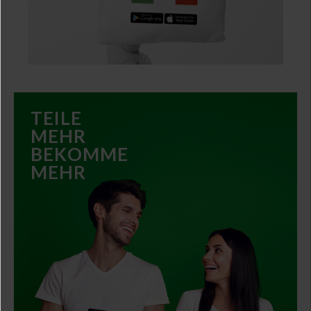
Done
×
TEILE
MEHR
BEKOMME
MEHR
WHAT'S HOT Updates gefällt. Sharing is caring!
Teile alles was Du scannst und was Dir in den täglichen
weiteren KTC.
zusätzlich
belohnen wir Dich für Deine Grosszügigkeit mit
Du
geniessen alle Vorteile der exklusiven ktchng Trends und